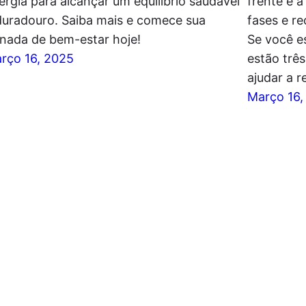
ergia para alcançar um equilíbrio saudável
frente é 
duradouro. Saiba mais e comece sua
fases e re
rnada de bem-estar hoje!
Se você e
rço 16, 2025
estão três
ajudar a 
Março 16,