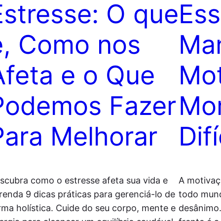
Estresse: O que
Ess
é, Como nos
Man
Afeta e o Que
Mot
Podemos Fazer
Mo
Para Melhorar
Dif
scubra como o estresse afeta sua vida e
A motivaç
renda 9 dicas práticas para gerenciá-lo de
todo mun
rma holística. Cuide do seu corpo, mente e
desânimo.