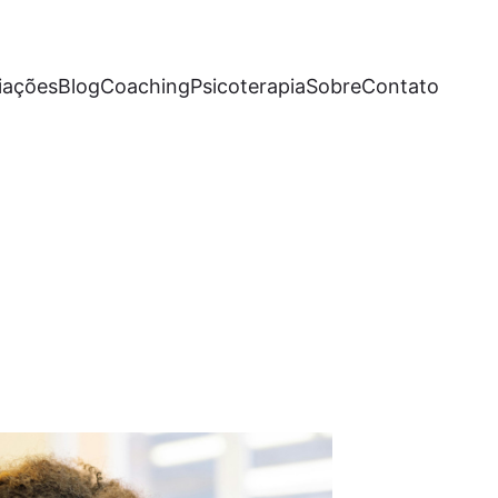
iações
Blog
Coaching
Psicoterapia
Sobre
Contato