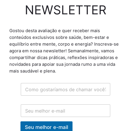
NEWSLETTER
Gostou desta avaliação e quer receber mais
conteúdos exclusivos sobre saúde, bem-estar e
equilíbrio entre mente, corpo e energia? Inscreva-se
agora em nossa newsletter! Semanalmente, vamos
compartilhar dicas práticas, reflexões inspiradoras e
novidades para apoiar sua jornada rumo a uma vida
mais saudável e plena.
N
N
a
a
m
m
e
e
E
*
N
m
a
a
m
i
Seu melhor e-mail
e
l