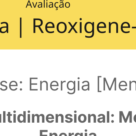
se: Energia [Men
ltidimensional: M
Energia