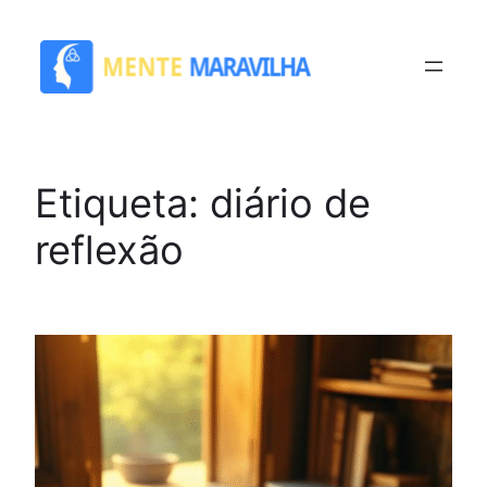
Saltar
para
o
conteúdo
Etiqueta:
diário de
reflexão