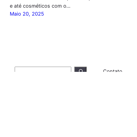
e até cosméticos com o…
Maio 20, 2025
Search
Contato
Mente Maravilha
Todos os Direitos Reservados – Mente Maravilha
@2025