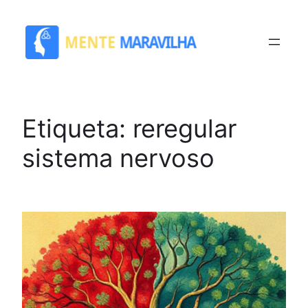
Saltar
para
o
conteúdo
Etiqueta:
reregular
sistema nervoso